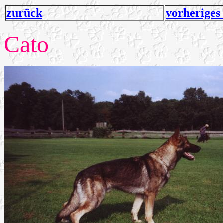
zurück
vorheriges
Cato