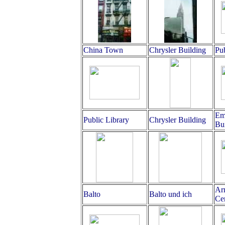
China Town
Chrysler Building
Pub
Emp
Public Library
Chrysler Building
Bu
Ar
Balto
Balto und ich
Cen