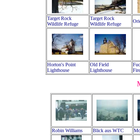
Target Rock
Target Rock
Ori
Wildlife Refuge
Wildlife Refuge
Horton's Point
Old Field
Fuc
Lighthouse
Lighthouse
Fir
Robin Williams
Blick aus WTC
Mo